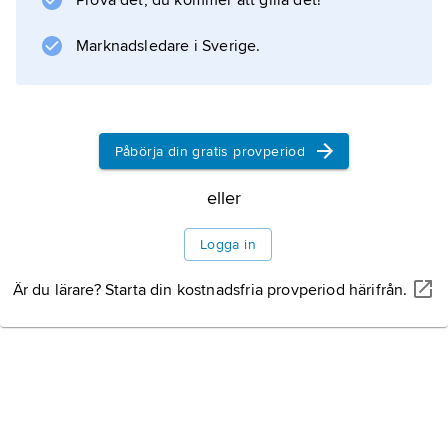
Prova det, du kommer att gilla det!
Valencia 1474. Kända tryck från 1500-talet är
Marknadsledare i Sverige.
bland annat polyglottbibeln (1517). Georg Coci
(död 1547), boktryckare i Zaragoza
Påbörja din gratis provperiod
Information om artikeln
eller
Logga in
Är du lärare? Starta din kostnadsfria provperiod härifrån.