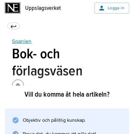
Uppslagsverket
Uppslagsverket
Logga in
Spanien
Bok- och
förlagsväsen
Vill du komma åt hela artikeln?
Som det första bevarade tryckalstret på
spanska betraktas ”Les obres o trobes dauall
scrites les quals tracten dela sacratissima
Objektiv och pålitlig kunskap.
verge María” (’Verk och sånger tillägnade
jungfru Maria’), utfört av tyska boktryckare i