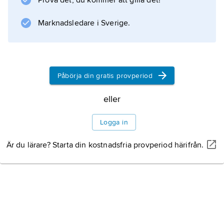
Prova det, du kommer att gilla det!
Marknadsledare i Sverige.
Påbörja din gratis provperiod
eller
Logga in
Är du lärare? Starta din kostnadsfria provperiod härifrån.