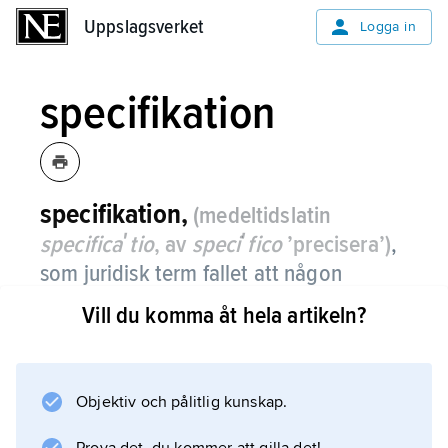
Uppslagsverket
Uppslagsverket
Logga in
specifikation
specifikation,
(medeltidslatin
specificaʹtio
, av
speciʹfico
’precisera’)
,
som juridisk term fallet att någon
förvärvar äganderätt till ett föremål
Vill du komma åt hela artikeln?
genom att bearbeta annans egendom,
t.ex. att en konstnär målar ett porträtt
på en duk som tillhör någon annan än
Objektiv och pålitlig kunskap.
honom själv.