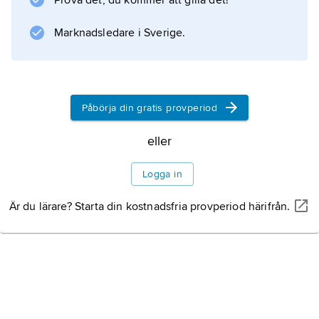
Prova det, du kommer att gilla det!
Marknadsledare i Sverige.
Information om artikeln
Påbörja din gratis provperiod
eller
Logga in
Är du lärare? Starta din kostnadsfria provperiod härifrån.