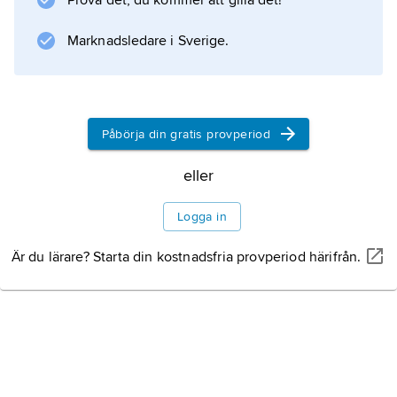
Prova det, du kommer att gilla det!
konventionella teleobjektiv. Objektivtypen
saknar bländare och ljusinsläppet regleras
Marknadsledare i Sverige.
med hjälp av gråfilter med varierande täthet.
Påbörja din gratis provperiod
Information om artikeln
eller
Logga in
Är du lärare? Starta din kostnadsfria provperiod härifrån.