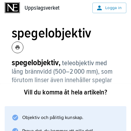
Uppslagsverket
Uppslagsverket
Logga in
spegelobjektiv
spegelobjektiv,
teleobjektiv med
lång brännvidd (500–2 000 mm), som
förutom linser även innehåller speglar
som optiska element.
Vill du komma åt hela artikeln?
Genom att ljusstrålen ”viks” en eller två
gånger då den reflekteras mellan konkava
speglar blir spegelobjektivet kortare än
Objektiv och pålitlig kunskap.
brännvidden och får en låg vikt jämfört med