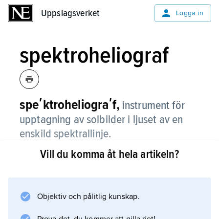
Uppslagsverket
Uppslagsverket
Logga in
spektroheliograf
speʹktroheliograʹf,
instrument för
upptagning av solbilder i ljuset av en
enskild spektrallinje.
Vill du komma åt hela artikeln?
Instrumentet skapar monokroma bilder av
ingångsspalten, och om denna flyttas över
solskivan byggs bilder upp av hela solen i alla
våglängder. Med hjälp av en utgångsspalt kan
Objektiv och pålitlig kunskap.
man välja en speciell våglängd och därmed få