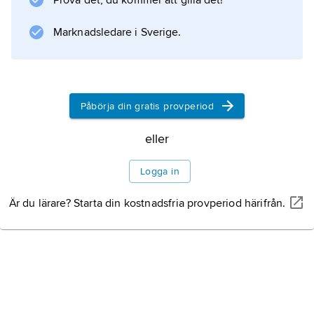
Prova det, du kommer att gilla det!
en bild av solen i denna våglängd.
Marknadsledare i Sverige.
Information om artikeln
Påbörja din gratis provperiod
eller
Logga in
Är du lärare? Starta din kostnadsfria provperiod härifrån.