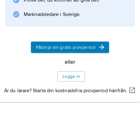
Prova det, du kommer att gilla det!
Marknadsledare i Sverige.
Påbörja din gratis provperiod
eller
Logga in
Är du lärare? Starta din kostnadsfria provperiod härifrån.