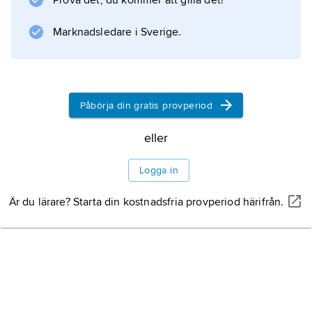
Prova det, du kommer att gilla det!
Marknadsledare i Sverige.
Påbörja din gratis provperiod
eller
Logga in
Är du lärare? Starta din kostnadsfria provperiod härifrån.