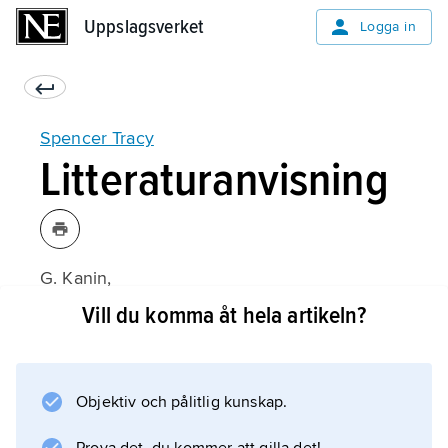
Uppslagsverket
Uppslagsverket
Logga in
Spencer Tracy
Litteraturanvisning
G. Kanin,
Tracy and Hepburn
Vill du komma åt hela artikeln?
(1972).
Objektiv och pålitlig kunskap.
Information om artikeln