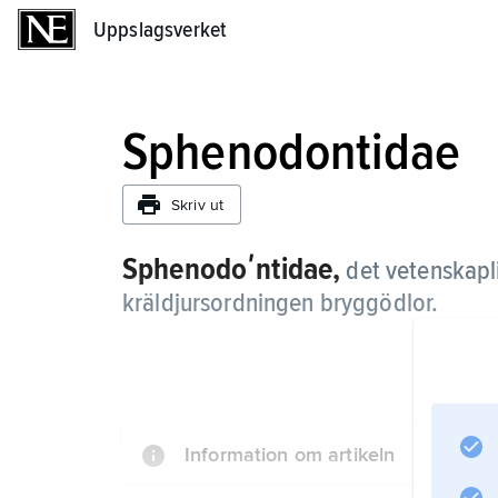
Uppslagsverket
Uppslagsverket
Sphenodontidae
Skriv ut
Sphenodoʹntidae,
det vetenskapl
kräldjursordningen bryggödlor.
Information om artikeln