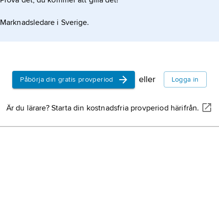
Prova det, du kommer att gilla det!
Marknadsledare i Sverige.
eller
Påbörja din gratis provperiod
Logga in
Är du lärare? Starta din kostnadsfria provperiod härifrån.