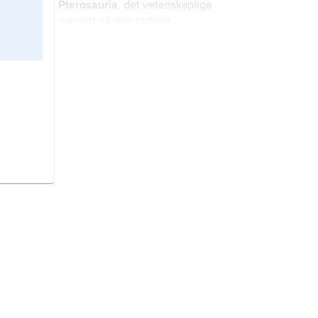
Pterosauria
, det vetenskapliga
namnet på den utdöda
kräldjursordningen
flygödlor
.
Rhynchocephalia,
det vetenskapliga
namnet på ordningen bryggödlor.
Chelonia
, det vetenskapliga namnet
på både kräldjursordningen
sköldpaddor
och ett
sköldpaddssläkte med en art,
soppsköldpadda
.
Butomus,
det vetenskapliga namnet
på det enda släktet i familjen
blomvassväxter; det omfattar endast
arten blomvass.
Thylacinus,
det vetenskapliga
namnet på det enda släktet i
familjen pungvargar.