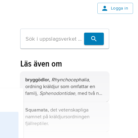
Logga in
Läs även om
bryggödlor,
Rhynchocephalia
,
ordning kräldjur som omfattar en
familj,
Sphenodontidae
, med två nu
levande arter, tuatarorna
Sphenodon
guntheri
och
Sphenodon punctatus
.
Squamata,
det vetenskapliga
namnet på kräldjursordningen
fjällreptiler.