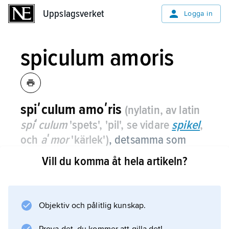
Uppslagsverket
Uppslagsverket
Logga in
spiculum amoris
spiʹculum amoʹris
(nylatin, av latin
spiʹculum
'spets', 'pil', se vidare
spikel
,
och
aʹmor
'kärlek')
,
detsamma som
kärlekspil
, ett organ hos vissa snäckor.
Vill du komma åt hela artikeln?
Objektiv och pålitlig kunskap.
Information om artikeln