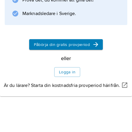
Prova det, du kommer att gilla det!
Marknadsledare i Sverige.
Påbörja din gratis provperiod
eller
Logga in
Är du lärare? Starta din kostnadsfria provperiod härifrån.