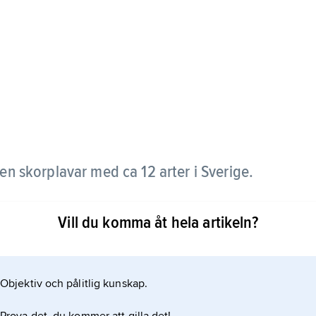
pen skorplavar med ca 12 arter i Sverige.
appnålar eller spikar. Grön spiklav (
Vill du komma åt hela artikeln?
v de svenska spiklavarna är mycket goda indikatorer
vinner i rask takt på grund av mänskliga aktiviteter.
Objektiv och pålitlig kunskap.