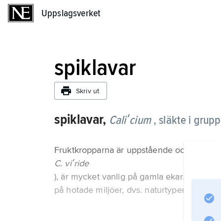
Uppslagsverket
Uppslagsverket
spiklavar
Skriv ut
spiklavar,
Caliʹcium
, släkte i grup
Fruktkropparna är uppstående och liknar kn
C. viʹride
), är mycket vanlig på gamla ekar. Flera a
på hotade miljöer, dvs. naturtyper som förs