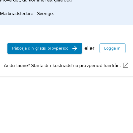
Prova det, du kommer att gilla det!
Marknadsledare i Sverige.
eller
Påbörja din gratis provperiod
Logga in
Är du lärare? Starta din kostnadsfria provperiod härifrån.