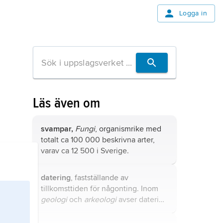
Logga in
Läs även om
svampar,
Fungi
, organismrike med
totalt ca 100 000 beskrivna arter,
varav ca 12 500 i Sverige.
datering
, fastställande av
tillkomsttiden för någonting. Inom
geologi
och
arkeologi
avser datering
att bestämma åldern hos föremål,
händelser eller bildningar, ofta i