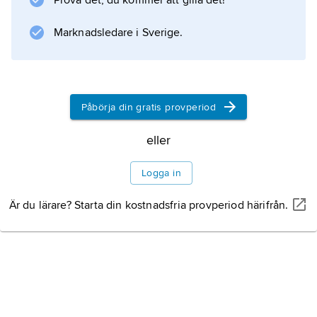
Prova det, du kommer att gilla det!
Marknadsledare i Sverige.
Påbörja din gratis provperiod
eller
Logga in
Är du lärare? Starta din kostnadsfria provperiod härifrån.