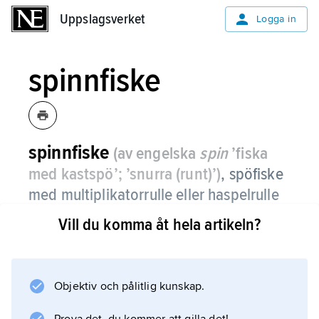
Uppslagsverket
Uppslagsverket
Logga in
spinnfiske
spinnfiske
(av engelska
spin
’fiska
med kastspö’; ’snurra (runt)’)
, spöfiske
med multiplikatorrulle eller haspelrulle
(se
haspelfiske
), där betet vanligen
Vill du komma åt hela artikeln?
vevas hem direkt efter kastet.
De vanligaste betena är
drag
Objektiv och pålitlig kunskap.
och