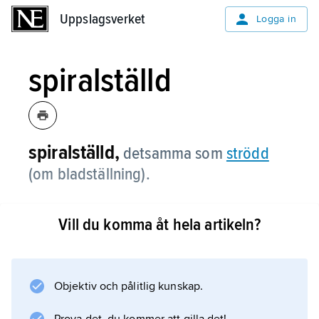
Uppslagsverket
Uppslagsverket
Logga in
spiralställd
spiralställd,
detsamma som
strödd
(om bladställning).
Vill du komma åt hela artikeln?
Information om artikeln
Objektiv och pålitlig kunskap.