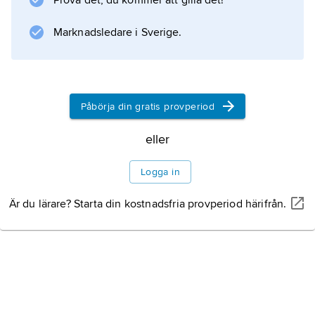
Prova det, du kommer att gilla det!
Marknadsledare i Sverige.
Påbörja din gratis provperiod
eller
Logga in
Är du lärare? Starta din kostnadsfria provperiod härifrån.