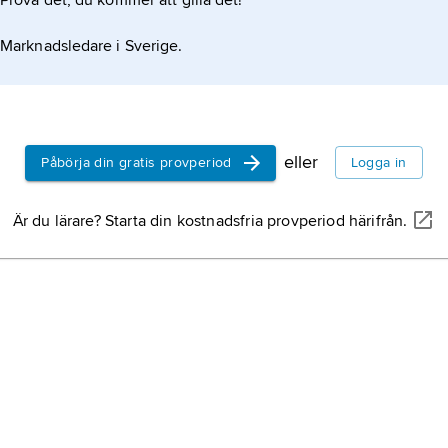
Prova det, du kommer att gilla det!
Marknadsledare i Sverige.
kas i dag främst för sättet att organisera färg och
eller
Påbörja din gratis provperiod
Logga in
Är du lärare? Starta din kostnadsfria provperiod härifrån.