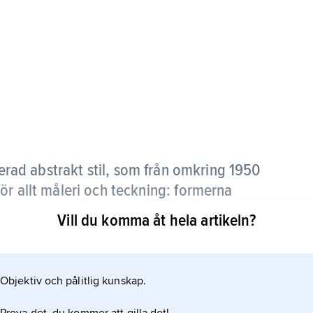
rad abstrakt stil, som från omkring 1950
ör allt måleri och teckning: formerna
lanering och medveten kontroll vid
Vill du komma åt hela artikeln?
åstadkoms spontanism genom någon slumpprocess,
Objektiv och pålitlig kunskap.
n avstånd (