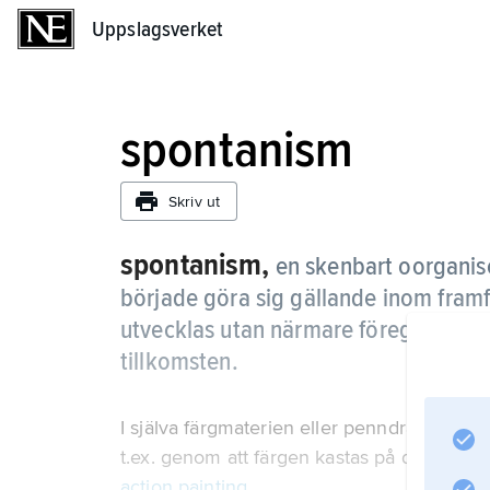
Uppslagsverket
Uppslagsverket
spontanism
Skriv ut
spontanism,
en skenbart oorganise
började göra sig gällande inom framf
utvecklas utan närmare föregående p
tillkomsten.
I själva färgmaterien eller penndragen 
t.ex. genom att färgen kastas på duken frå
action painting