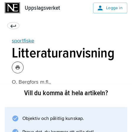
Uppslagsverket
Uppslagsverket
Logga in
sportfiske
Litteraturanvisning
O. Bergfors m.fl.,
Sportfiskeboken
Vill du komma åt hela artikeln?
(3:e upplagan 1987);
Objektiv och pålitlig kunskap.
Information om artikeln