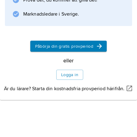
Prova det, du kommer att gilla det!
Marknadsledare i Sverige.
Påbörja din gratis provperiod
eller
Logga in
Är du lärare? Starta din kostnadsfria provperiod härifrån.