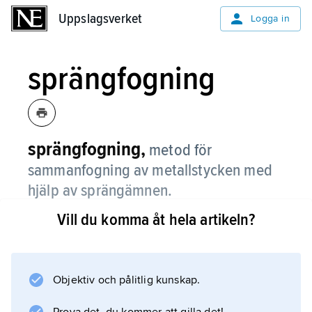
Uppslagsverket
Uppslagsverket
Logga in
sprängfogning
sprängfogning,
metod för
sammanfogning av metallstycken med
hjälp av sprängämnen.
Vill du komma åt hela artikeln?
Vid sprängfogning läggs ett plant material
någon mm över ett annat. Överst läggs ett
sprängämnesskikt som bringas att detonera,
varvid det övre materialet accelererar mot det
Objektiv och pålitlig kunskap.
undre och välls fast.