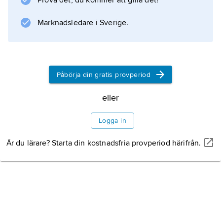
Prova det, du kommer att gilla det!
Marknadsledare i Sverige.
Information om artikeln
Påbörja din gratis provperiod
eller
Logga in
Är du lärare? Starta din kostnadsfria provperiod härifrån.