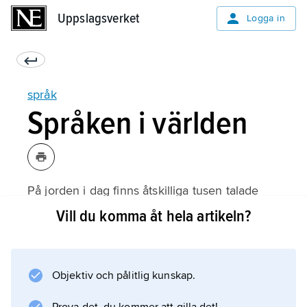
Uppslagsverket
Uppslagsverket
Logga in
språk
Språken i världen
På jorden i dag finns åtskilliga tusen talade
språk. Somliga av dessa, t.ex. kinesiska och
Vill du komma åt hela artikeln?
engelska, talas av hundratals miljoner
människor, andra av några få personer. Det
finns stora skillnader i språks uppbyggnad,
Objektiv och pålitlig kunskap.
men också förbluffande överensstämmelser
mellan språk i skilda delar av världen. I det