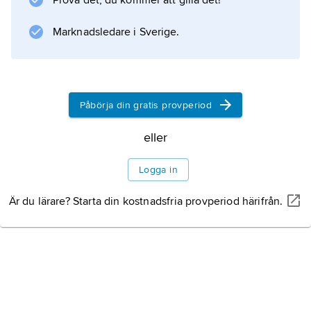
Prova det, du kommer att gilla det!
Marknadsledare i Sverige.
Påbörja din gratis provperiod
eller
Logga in
Är du lärare? Starta din kostnadsfria provperiod härifrån.