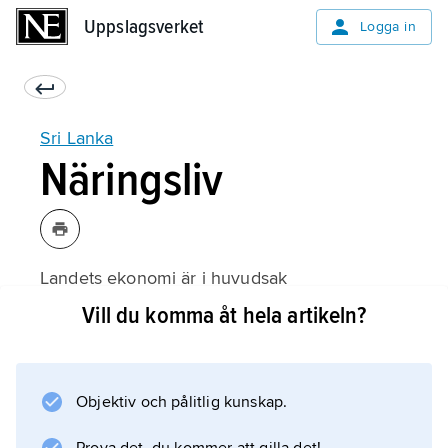
Uppslagsverket
Uppslagsverket
Logga in
Sri Lanka
Näringsliv
Landets ekonomi är i huvudsak
jordbruksbaserad, men även den lätta
Vill du komma åt hela artikeln?
industrin och tjänstesektorn är betydelsefulla.
Trots ett kostsamt inbördeskrig och
återkommande missväxt ökade landets
Objektiv och pålitlig kunskap.
ekonomi med cirka 5 procent under 1990-
talet, en tillväxttakt som med undantag för