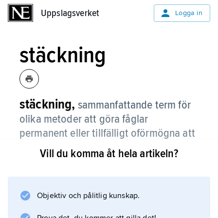
Uppslagsverket
Uppslagsverket
Logga in
stäckning
stäckning,
sammanfattande term för
olika metoder att göra fåglar
permanent eller tillfälligt oförmögna att
flyga.
Vill du komma åt hela artikeln?
Stäckning kan förekomma i samband med
uppfödning.
Objektiv och pålitlig kunskap.