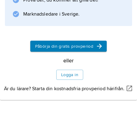
Prova det, du kommer att gilla det!
Information om artikeln
Marknadsledare i Sverige.
Påbörja din gratis provperiod
eller
Logga in
Är du lärare? Starta din kostnadsfria provperiod härifrån.