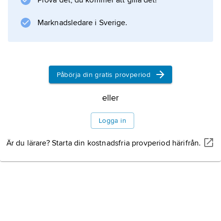
Prova det, du kommer att gilla det!
Information om artikeln
Marknadsledare i Sverige.
Påbörja din gratis provperiod
eller
Logga in
Är du lärare? Starta din kostnadsfria provperiod härifrån.