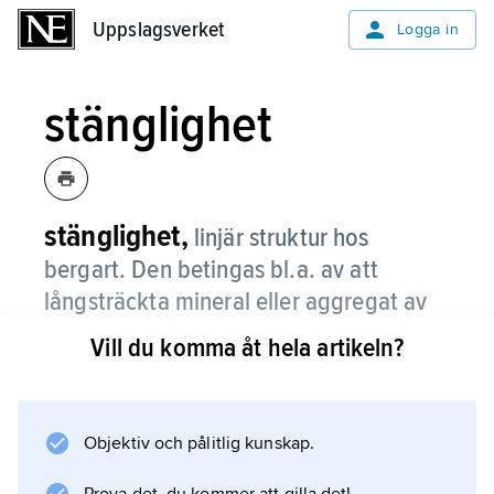
Uppslagsverket
Uppslagsverket
Logga in
stänglighet
stänglighet,
linjär struktur hos
bergart. Den betingas bl.a. av att
långsträckta mineral eller aggregat av
mineral är orienterade parallellt.
Vill du komma åt hela artikeln?
Strukturen orsakar att stängliga bergarter kan
brytas upp i käppliknande bitar.
Objektiv och pålitlig kunskap.