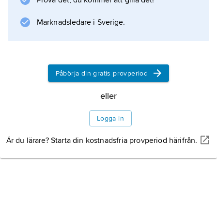
Prova det, du kommer att gilla det!
Gentianeʹlla baʹltica
) baltisk stålört, ängsgentiana (
Marknadsledare i Sverige.
Gentianeʹlla amareʹlla
) ängsstålört, sumpgentiana (
Gentianeʹlla uliginoʹsa
) sumpstålört och fältgentiana (
Påbörja din gratis provperiod
Gentianeʹlla campeʹstris
) stålört.
eller
Logga in
Är du lärare? Starta din kostnadsfria provperiod härifrån.
Information om artikeln