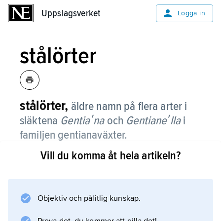
Uppslagsverket
Uppslagsverket
Logga in
stålörter
stålörter,
äldre namn på flera arter i
släktena
Gentiaʹna
och
Gentianeʹlla
i
familjen gentianaväxter.
Vill du komma åt hela artikeln?
Fjällgentiana (
Gentiaʹna nivaʹlis
) kallades nordstålört, lappgentiana (
Gentianeʹlla teneʹlla
Objektiv och pålitlig kunskap.
) lappstålört, kustgentiana (