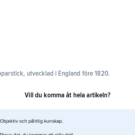
parstick, utvecklad i England före 1820.
 precisa linjer också vid upplagor på uppemot 30 000
Vill du komma åt hela artikeln?
ennier bl.a. för topografiska bildverk.
Objektiv och pålitlig kunskap.