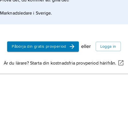
Prova det, du kommer att gilla det!
Marknadsledare i Sverige.
eller
Påbörja din gratis provperiod
Logga in
Är du lärare? Starta din kostnadsfria provperiod härifrån.