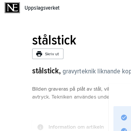
Uppslagsverket
Uppslagsverket
stålstick
Skriv ut
stålstick,
gravyrteknik liknande kop
Bilden graveras på plåt av stål, vilket ger
avtryck. Tekniken användes under några dec
Information om artikeln