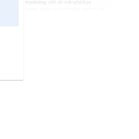
tryckning,
sätt att mångfaldiga
texter, bilder och mönster genom att
överföra dem från ett medium (t.ex.
en tryckplåt) till en tryckbärande yta
(t.ex. papper).
LD-processen,
(för härledning av
namnet, se Historik och utveckling
nedan), stålframställningsmetod där
råjärn färskas till stål genom blåsning
av syrgas ovanifrån mot en smälta i
karta
, avbildning av jorden, månen
en konverter med hjälp av en
etc. eller del därav på ett plant
vattenkyld lans (se
färskning
).
material.
datorseende,
datoriserad
bearbetning och analys av bilder, ett
viktigt tillämpningsområde för
datorer.
telekommunikation,
sammanfattande term för
kommunikation över stora avstånd