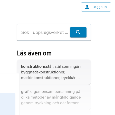
Logga in
Läs även om
konstruktionsstål,
stål som ingår i
byggnadskonstruktioner,
maskinkonstruktioner, tryckkärl,
transportfordon, kranar, fartyg m.m.
grafik
, gemensam benämning på
olika metoder av mångfaldigande
genom tryckning och där formen
eller underlaget framställs genom
konstnärligt skapande.