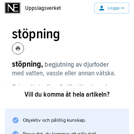
Uppslagsverket
Uppslagsverket
Logga in
stöpning
stöpning,
begjutning av djurfoder
med vatten, vassle eller annan vätska.
Gröpe stöptes förr ofta till nötkreatur och
Vill du komma åt hela artikeln?
stöps fortfarande vid
blötutfodring
av svin. Till hästar bör betfor stöpas.
Objektiv och pålitlig kunskap.