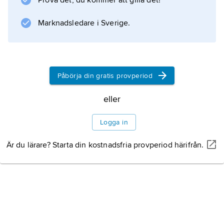
Prova det, du kommer att gilla det!
Information om artikeln
Marknadsledare i Sverige.
Påbörja din gratis provperiod
eller
Logga in
Är du lärare? Starta din kostnadsfria provperiod härifrån.