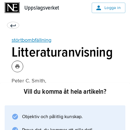
Uppslagsverket
Uppslagsverket
Logga in
störtbombfällning
Litteraturanvisning
Peter C. Smith,
Dive Bombers in Action
Vill du komma åt hela artikeln?
(1988).
Objektiv och pålitlig kunskap.
Information om artikeln