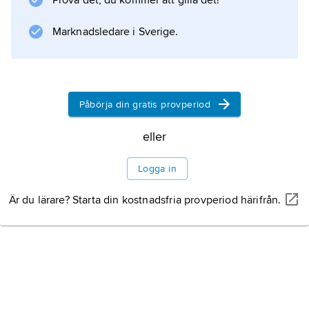
Prova det, du kommer att gilla det!
Marknadsledare i Sverige.
Påbörja din gratis provperiod
eller
Logga in
Är du lärare? Starta din kostnadsfria provperiod härifrån.