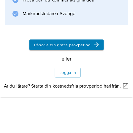
Prova det, du kommer att gilla det!
(1977), en versifierad dokumentär om en
gruvstrejk, romanerna
Marknadsledare i Sverige.
Byn på Peloponessos
(1975) och
Lars Lejon
(1979) samt diktsamlingarna
Påbörja din gratis provperiod
Sprickor i tiden
eller
Logga in
Information om artikeln
Är du lärare? Starta din kostnadsfria provperiod härifrån.