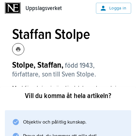
Uppslagsverket
Uppslagsverket
Logga in
Staffan Stolpe
Stolpe, Staffan,
född 1943,
författare, son till Sven Stolpe.
Med förankring i värmländsk bergslag och i
Vill du komma åt hela artikeln?
Grekland har Staffan Stolpe alltifrån debuten
1971 utgivit diktsamlingar, romaner,
reseskildringar m.m. Bland hans verk kan
nämnas
Objektiv och pålitlig kunskap.
Persberg 1869