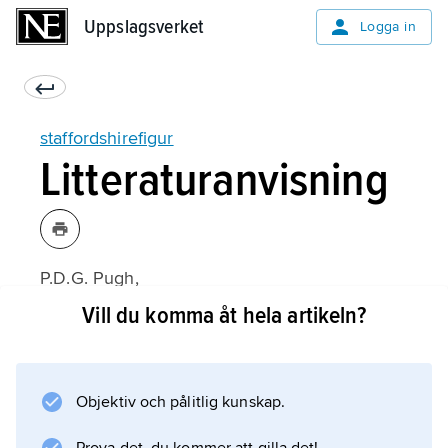
Uppslagsverket
Uppslagsverket
Logga in
staffordshirefigur
Litteraturanvisning
P.D.G. Pugh,
Staffordshire Portrait Figures
Vill du komma åt hela artikeln?
(2:a upplagan 1987).
Objektiv och pålitlig kunskap.
Information om artikeln