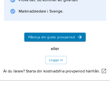
Prova det, du kommer att gilla det!
Marknadsledare i Sverige.
Påbörja din gratis provperiod
eller
Logga in
Är du lärare? Starta din kostnadsfria provperiod härifrån.