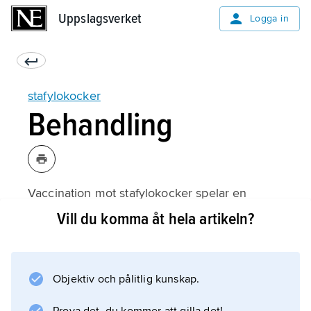
Uppslagsverket
Uppslagsverket
Logga in
stafylokocker
Behandling
Vaccination mot stafylokocker spelar en
underordnad roll. Kirurgisk tömning av
Vill du komma åt hela artikeln?
abscesser (varhärdar) blir ofta aktuell som ett
första steg. Därutöver kan behandling med
antibiotika behövas.
Objektiv och pålitlig kunskap.