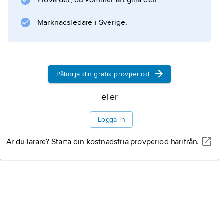
Prova det, du kommer att gilla det!
Information om artikeln
Marknadsledare i Sverige.
Påbörja din gratis provperiod
eller
Logga in
Är du lärare? Starta din kostnadsfria provperiod härifrån.