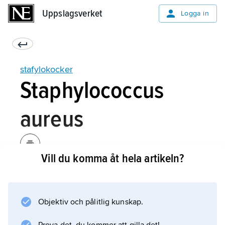
Uppslagsverket
Uppslagsverket
Logga in
stafylokocker
Staphylococcus
aureus
Vill du komma åt hela artikeln?
Den gula stafylokocken
Staphylococcus aureus
är den viktigaste sjukdomsframkallande arten
Objektiv och pålitlig kunskap.
och orsakar ibland problem på sjukhus, se
vårdrelaterade infektioner