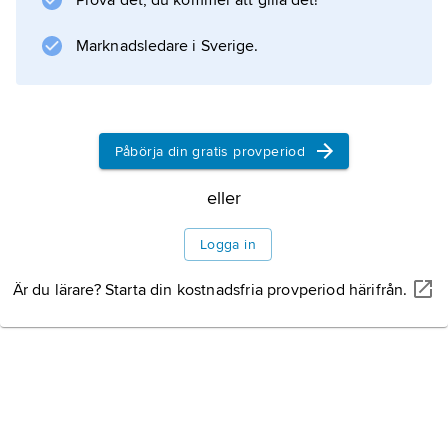
Prova det, du kommer att gilla det!
.
Marknadsledare i Sverige.
Information om artikeln
Påbörja din gratis provperiod
eller
Logga in
Är du lärare? Starta din kostnadsfria provperiod härifrån.