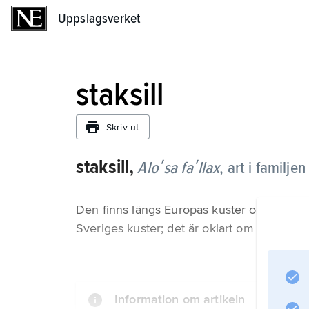
Uppslagsverket
Uppslagsverket
staksill
Skriv ut
staksill,
Aloʹsa faʹllax
,
art i familjen 
Den finns längs Europas kuster och flodmyn
Sveriges kuster; det är oklart om arten förö
Information om artikeln