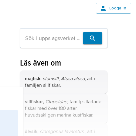
Logga in
Läs även om
majfisk,
stamsill
,
Alosa alosa
, art i
familjen sillfiskar.
sillfiskar,
Clupeidae
, familj sillartade
fiskar med över 180 arter,
huvudsakligen marina kustfiskar.
älvsik,
Coregonus lavaretus
, art i