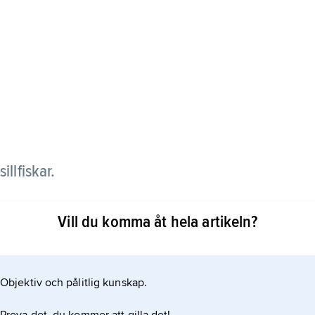
sillfiskar.
ningar samt i några större sjöar, sparsamt längs
Vill du komma åt hela artikeln?
kar sig här.
Objektiv och pålitlig kunskap.