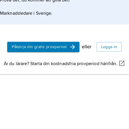
Prova det, du kommer att gilla det!
Marknadsledare i Sverige.
eller
Påbörja din gratis provperiod
Logga in
Är du lärare? Starta din kostnadsfria provperiod härifrån.