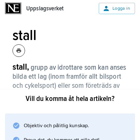
Uppslagsverket
Uppslagsverket
Logga in
stall
stall,
grupp av idrottare som kan anses
bilda ett lag (inom framför allt bilsport
och cykelsport) eller som företräds av
samma manager (inom t.ex. boxning).
Vill du komma åt hela artikeln?
Termen används i första hand inom
professionell idrott.
Objektiv och pålitlig kunskap.