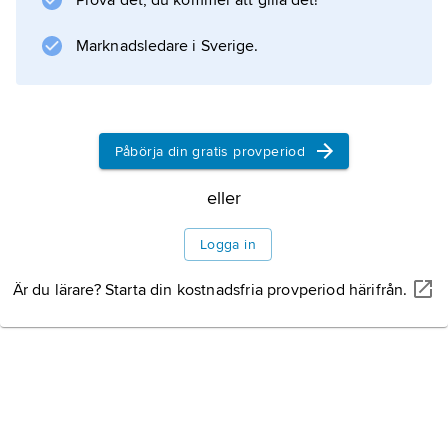
Prova det, du kommer att gilla det!
Information om artikeln
Marknadsledare i Sverige.
Påbörja din gratis provperiod
eller
Logga in
Är du lärare? Starta din kostnadsfria provperiod härifrån.