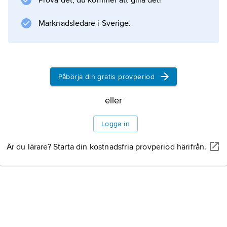
Prova det, du kommer att gilla det!
. I antikhistorisk forskning används ordet
synonymt med grekiskans
Marknadsledare i Sverige.
fyle
och latinets
tribus
.
Påbörja din gratis provperiod
eller
Information om artikeln
Logga in
Är du lärare? Starta din kostnadsfria provperiod härifrån.