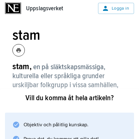
Uppslagsverket
Uppslagsverket
Logga in
stam
stam,
en på släktskapsmässiga,
kulturella eller språkliga grunder
urskiljbar folkgrupp i vissa samhällen,
ofta med eget territorium.
Vill du komma åt hela artikeln?
Se
stamsamhälle
; jämför
Objektiv och pålitlig kunskap.
etnicitet