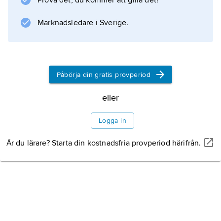
Prova det, du kommer att gilla det!
Storbritannien 1901 (BSI), Tyskland 1917 (DIN)
Marknadsledare i Sverige.
och USA 1918 (ANSI). Det organiserade
internationella arbetet startade 1906 på
elområdet genom bildandet av IEC. För övriga
områden bildades 1926 International Standard
Påbörja din gratis provperiod
Association,
eller
Logga in
Information om artikeln
Är du lärare? Starta din kostnadsfria provperiod härifrån.