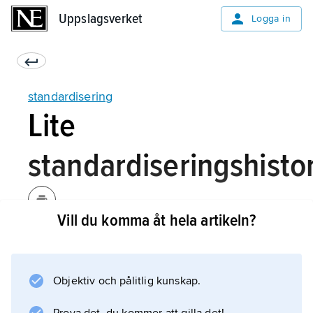
Uppslagsverket
Uppslagsverket
Logga in
standardisering
Lite
standardiseringshisto
Vill du komma åt hela artikeln?
Behovet av en specialiserad och organiserad
standardiseringsverksamhet uppkom genom
den fortskridande industrialiseringen under
Objektiv och pålitlig kunskap.
1800-talet. De första nationella
standardiseringsorganen bildades i