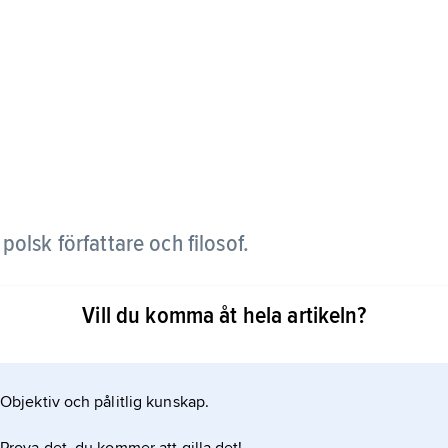
olsk författare och filosof.
e fiction-romaner, till exempel
Vill du komma åt hela artikeln?
Objektiv och pålitlig kunskap.
72) och