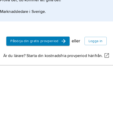
Prova det, du kommer att gilla det!
ghet sammanflätar han i dessa verk
apliga upptäckternas svåröverskådliga
Marknadsledare i Sverige.
eller
Påbörja din gratis provperiod
Logga in
Är du lärare? Starta din kostnadsfria provperiod härifrån.