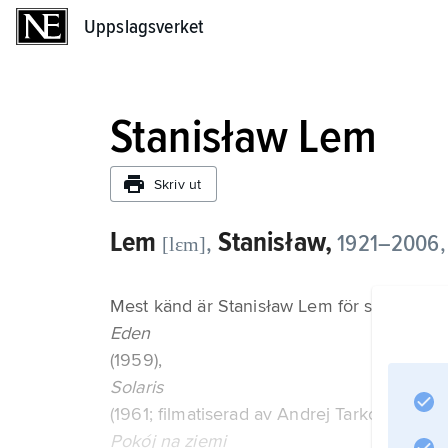
Uppslagsverket
Uppslagsverket
Stanisław Lem
Skriv ut
Lem
Stanisław,
,
1921–2006, p
[lɛm]
Mest känd är Stanisław Lem för sina scienc
Eden
(1959),
Solaris
(1961; filmatiserad av Andrej Tarkovskij 19
Pokój na ziemi