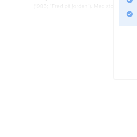
(1985; ”Fred på jorden”). Med stor skickli
nutidsmänniskans problem med de vetensk
konsekvenser. Av Lems övriga verk
Information om artikeln