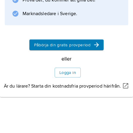
Prova det, du kommer att gilla det!
Marknadsledare i Sverige.
Information om artikeln
Påbörja din gratis provperiod
eller
Logga in
Är du lärare? Starta din kostnadsfria provperiod härifrån.