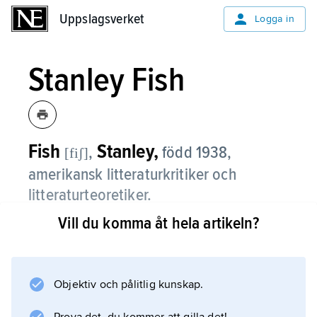
Uppslagsverket
Uppslagsverket
Logga in
Stanley Fish
Fish
Stanley,
,
född 1938,
[fiʃ]
amerikansk litteraturkritiker och
litteraturteoretiker.
Vill du komma åt hela artikeln?
Stanley Fish har varit professor i
litteraturvetenskap vid University of California,
Berkley, 1962–74, Johns Hopkins University
1974–85, Duke University 1985–98 och
Objektiv och pålitlig kunskap.
University of Illinois, Chicago, 1999–2004.