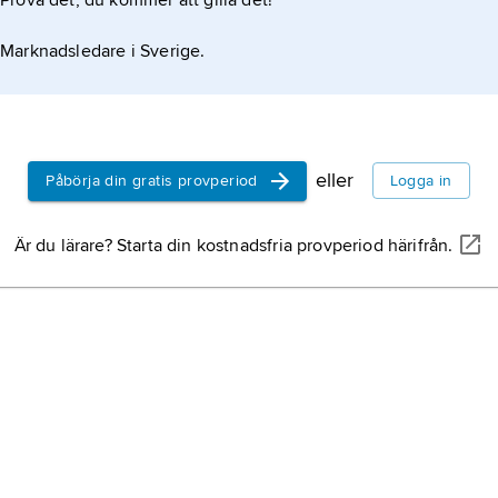
Prova det, du kommer att gilla det!
Marknadsledare i Sverige.
eller
Påbörja din gratis provperiod
Logga in
Är du lärare? Starta din kostnadsfria provperiod härifrån.