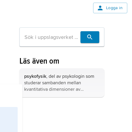
Logga in
Läs även om
psykofysik
, del av psykologin som
studerar sambanden mellan
kvantitativa dimensioner av
fysikaliska retningar av
sinnesorganen (stimuli, betecknas
S
)
och upplevelserna (betecknas
R
),
som likaledes mäts kvantitativt.