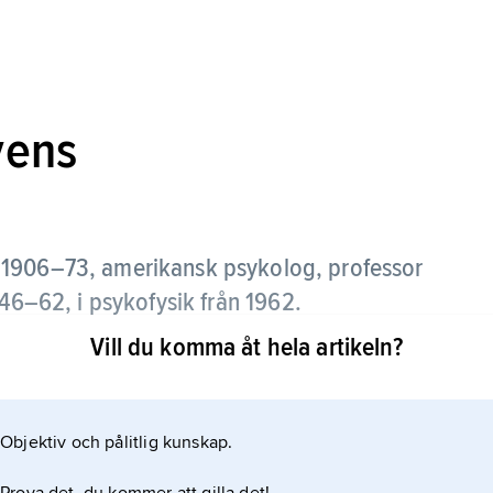
vens
1906–73, amerikansk psykolog, professor
946–62, i psykofysik från 1962.
Vill du komma åt hela artikeln?
ionen om mätning inom beteendevetenskaperna och
ra nivåer: nominal-, ordinal-, intervall- och
rövning krävs enligt Stevens kvotskalor. Stevens
Objektiv och pålitlig kunskap.
tudskattning kunde mäta upplevelseintensiteter på