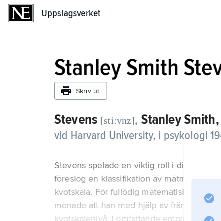
Uppslagsverket
Uppslagsverket
Stanley Smith Ste
Skriv ut
Stevens
Stanley Smith,
,
[sti:vnz]
vid Harvard University, i psykologi 1
Stevens spelade en viktig roll i diskuss
föreslog en klassifikation av mätmetoder i fy
kvotskala. För fullödig matematisk modellp
menade att han med hjälp av främst magni
kvotskalenivå. I omfattande empirisk