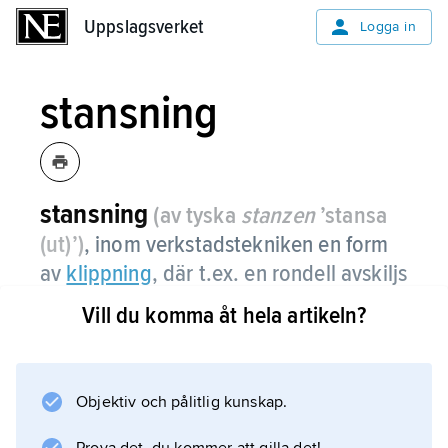
Uppslagsverket
Uppslagsverket
Logga in
stansning
stansning
(av tyska
stanzen
’stansa
(ut)’)
, inom verkstadstekniken en form
av
klippning
, där t.ex. en rondell avskiljs
från en plåt eller ett band genom
Vill du komma åt hela artikeln?
skjuvning, sprickbildning och vanligtvis
brott.
Objektiv och pålitlig kunskap.