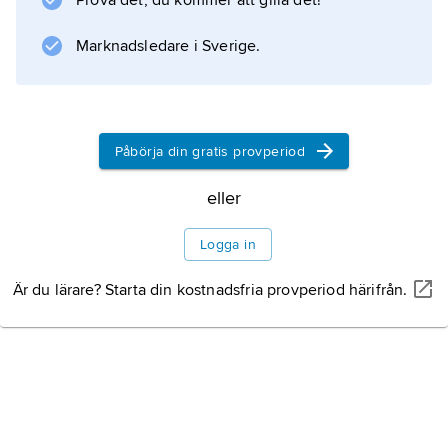
Prova det, du kommer att gilla det!
Information om artikeln
Marknadsledare i Sverige.
Påbörja din gratis provperiod
eller
Logga in
Är du lärare? Starta din kostnadsfria provperiod härifrån.