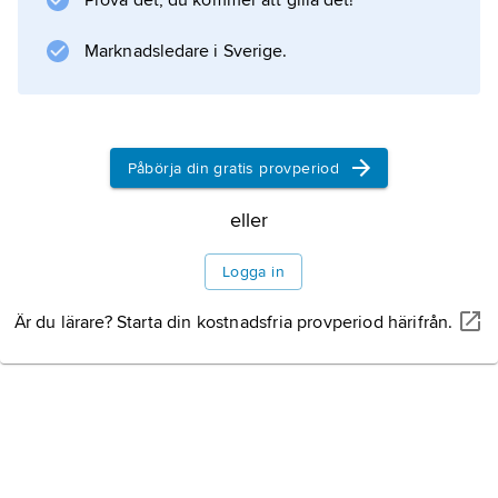
Prova det, du kommer att gilla det!
Marknadsledare i Sverige.
Påbörja din gratis provperiod
eller
Logga in
Är du lärare? Starta din kostnadsfria provperiod härifrån.