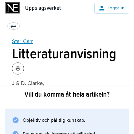
Uppslagsverket
Uppslagsverket
Logga in
Star Carr
Litteraturanvisning
J.G.D. Clarke,
Excavations at Star Carr
Vill du komma åt hela artikeln?
(1954).
Objektiv och pålitlig kunskap.
Information om artikeln