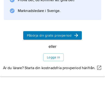
Prova det, du kommer att gilla det!
Marknadsledare i Sverige.
Information om artikeln
Påbörja din gratis provperiod
eller
Logga in
Är du lärare? Starta din kostnadsfria provperiod härifrån.