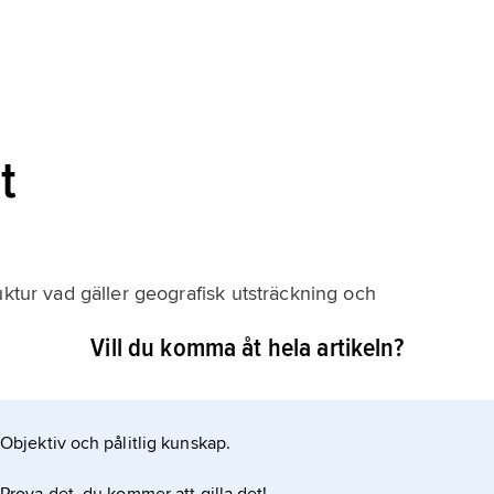
t
uktur vad gäller geografisk utsträckning och
ar
Vill du komma åt hela artikeln?
inder alla stora energikällor och överför stora
Objektiv och pålitlig kunskap.
 till geografiskt vidsträckta belastningsregioner.