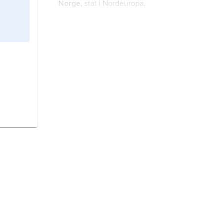
Norge,
stat i Nordeuropa.
Storbritannien,
stat i västra Europa.
Sverige,
stat på Skandinaviska
halvön, norra Europa.