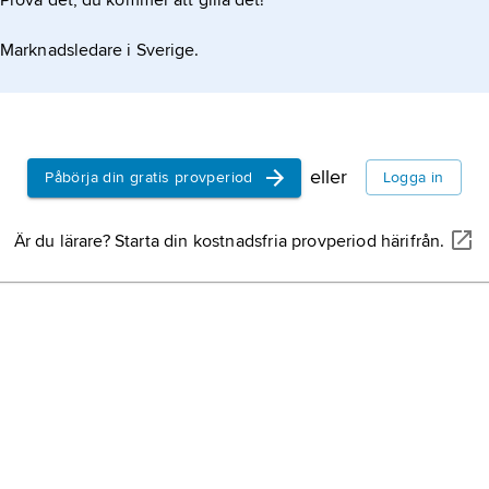
Prova det, du kommer att gilla det!
Marknadsledare i Sverige.
eller
Påbörja din gratis provperiod
Logga in
Är du lärare? Starta din kostnadsfria provperiod härifrån.