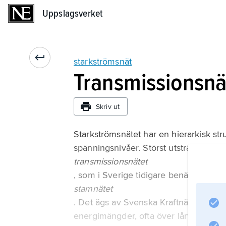
Uppslagsverket
Uppslagsverket
starkströmsnät
Transmissionsnä
Skriv ut
Starkströmsnätet har en hierarkisk str
spänningsnivåer. Störst utsträckning h
transmissionsnätet
, som i Sverige tidigare benämndes
stamnätet
. Det ägs av Svenska Kraftnät och förb
energimängder, ofta över långa avstånd,