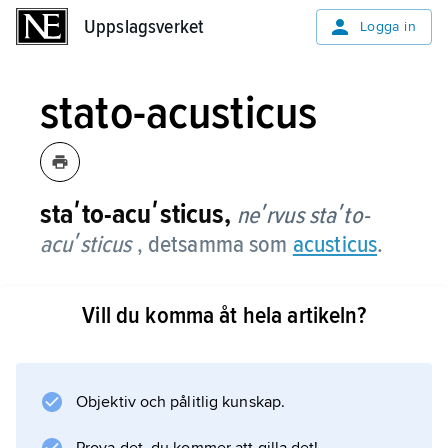
Uppslagsverket
Uppslagsverket
Logga in
stato-acusticus
staʹto-acuʹsticus,
neʹrvus staʹto-
acuʹsticus
, detsamma som
acusticus
.
Vill du komma åt hela artikeln?
Information om artikeln
Objektiv och pålitlig kunskap.