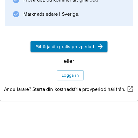
Prova det, du kommer att gilla det!
Marknadsledare i Sverige.
Påbörja din gratis provperiod
eller
Logga in
Är du lärare? Starta din kostnadsfria provperiod härifrån.