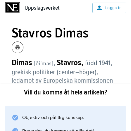
Uppslagsverket
Uppslagsverket
Logga in
Stavros Dimas
Dimas
Stavros,
,
född 1941,
[ðiʹmas]
grekisk politiker (center–höger),
ledamot av Europeiska kommissionen
2004–09.
Vill du komma åt hela artikeln?
Dimas är utbildad jurist och har tidigare
arbetat på Världsbanken. Han var ledamot av
det grekiska parlamentet 1977–04 och har
Objektiv och pålitlig kunskap.
varit bl.a. handelsminister (1980–81),