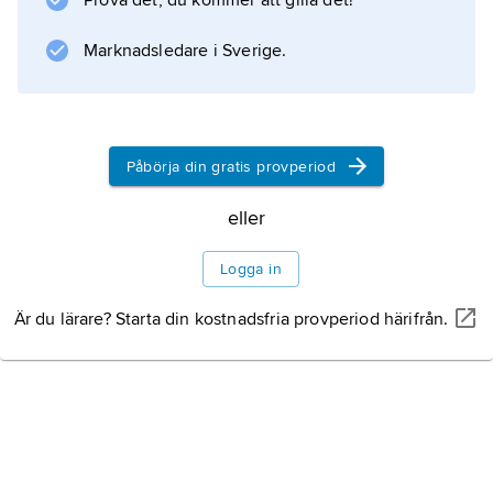
Prova det, du kommer att gilla det!
jordbruksminister (1989–90) och
industriminister (1990–91). Dimas utsågs våren
Marknadsledare i Sverige.
2004 till EU-kommissionär med ansvar för
sysselsättning och sociala frågor och ansvarar
sedan hösten 2004 för miljöfrågor.
Påbörja din gratis provperiod
eller
Information om artikeln
Logga in
Är du lärare? Starta din kostnadsfria provperiod härifrån.