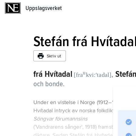
Uppslagsverket
Uppslagsverket
Stefán frá Hvítada
Skriv ut
frá Hvítadal
Stefá
u
,
[fra
kvi:ʹtadal]
och bonde.
Under en vistelse i Norge (1912–15), där ha
Hvítadal intryck av norska folkdikter och no
Söngvar förumannsins
(’Vandrarens sånger', 1918) framstår han 
diktare. Sedan Stefán frá Hvítadal konverte