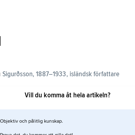
l
n
Sigurðsson,
1887–1933, isländsk författare
Vill du komma åt hela artikeln?
n tidvis vårdades på tbc-sanatorier, tog Stefán frá
rsk nyromantik. I sin första diktsamling
Objektiv och pålitlig kunskap.
som en av den isländska nyromantikens främste
rade till katolicismen fick hans