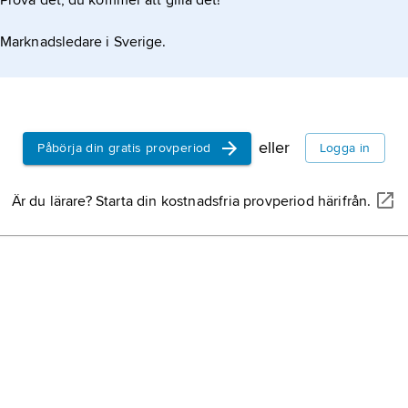
Prova det, du kommer att gilla det!
Marknadsledare i Sverige.
eller
Påbörja din gratis provperiod
Logga in
Är du lärare? Starta din kostnadsfria provperiod härifrån.