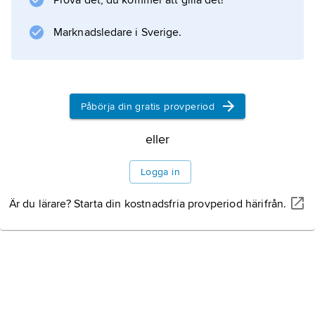
Prova det, du kommer att gilla det!
därefter placerades han i husarrest efter
anklagelser om antikommunistisk aktivitet.
Marknadsledare i Sverige.
Sedan han
Påbörja din gratis provperiod
Information om artikeln
eller
Logga in
Är du lärare? Starta din kostnadsfria provperiod härifrån.