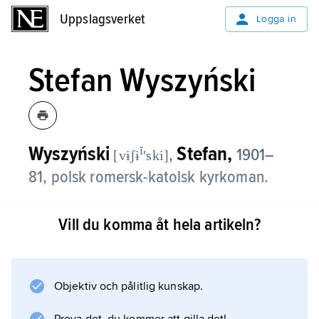
Uppslagsverket
Uppslagsverket
Logga in
Stefan Wyszyński
Wyszyński
Stefan,
ĩ
,
1901–
[vɨʃɨ
ʹski]
81, polsk romersk-katolsk kyrkoman.
Efter prästvigning 1924 och utlandsstudier
Vill du komma åt hela artikeln?
grundade W. 1935 ett kristet
arbetaruniversitet, vars verksamhet avbröts av
den tyska ockupationen 1939. Från 1948 var
han ärkebiskop och Polens primas. År 1952
Objektiv och pålitlig kunskap.
utsågs han av Pius XII till kardinal, men strax