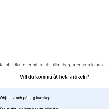
ta, obsidian eller mikrokristallina bergarter som kvarts
ta, men också täta vulkaniska bergarter som basalt och
Vill du komma åt hela artikeln?
aterial var tidvis mycket omfattande. Bland de olika
rkeologerna har vissa förekommit över stora delar av
Objektiv och pålitlig kunskap.