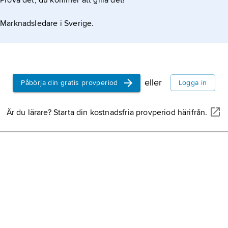
Prova det, du kommer att gilla det!
Marknadsledare i Sverige.
eller
Påbörja din gratis provperiod
Logga in
Är du lärare? Starta din kostnadsfria provperiod härifrån.