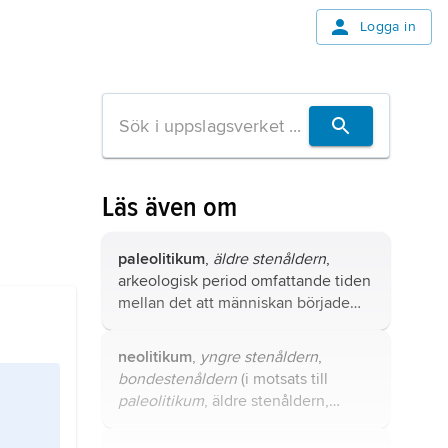
Logga in
Läs även om
paleolitikum
,
äldre stenåldern
,
arkeologisk period omfattande tiden
mellan det att människan började
tillverka redskap för ca 2,3 miljoner
år sedan och slutet av den senaste
neolitikum
,
yngre stenåldern
,
istiden för ca 10 000 år sedan, ofta
bondesten­åldern
(i motsats till
indelad i stadierna tidig-, mellan-
paleolitikum
, äldre stenåldern,
och senpaleolitikum.
jägarstenåldern).