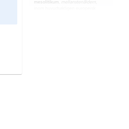
mesolitikum
,
mellanstenåldern
,
inom huvudsakligen europeisk
arkeologi förekommande
benämning på perioden mellan den
senaste istidens slut och den tid då
Chauvetgrottan
,
Chauvet-Pont-
åkerbruk och boskapsskötsel
d’Arc
, fyndplats för målningar från
började tillämpas; i bl.a. Sydeuropa
äldre stenåldern (paleolitikum) i
används ofta termen
departementet Ardèche i södra
epipaleolitikum
.
Frankrike.