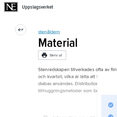
Uppslagsverket
Uppslagsverket
stenåldern
Material
Skriv ut
Stenredskapen tillverkades ofta av flin
och kvartsit, vilka är lätta att bearbe
diabas användes. Distributionen av råm
tillhuggningsmetoder som belagts av a