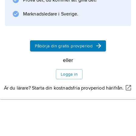
Prova det, du kommer att gilla det!
gamla lager i Etiopien. Från cirka 1,8 miljoner
år sedan och framåt kan olika utvecklingar av
Marknadsledare i Sverige.
redskapssammansättningen skönjas, bland
annat
Påbörja din gratis provperiod
eller
Information om artikeln
Logga in
Är du lärare? Starta din kostnadsfria provperiod härifrån.