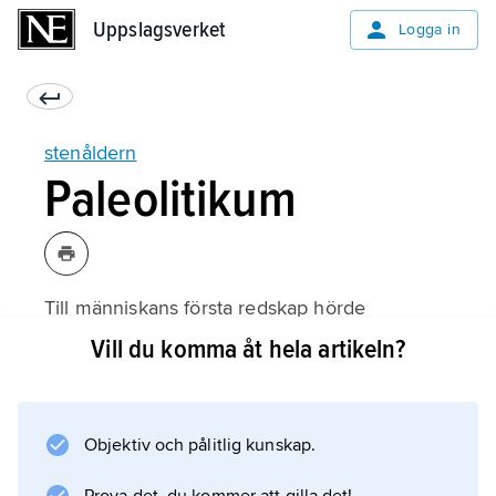
Uppslagsverket
Uppslagsverket
Logga in
stenåldern
Paleolitikum
Till människans första redskap hörde
obetydligt bearbetade rullstenar (engelska
Vill du komma åt hela artikeln?
pebble tools
) och huggverktyg (
choppers
Objektiv och pålitlig kunskap.
) i form av vasskantade stenar. Sådana har
påträffats bland annat i cirka 2,5 miljoner år