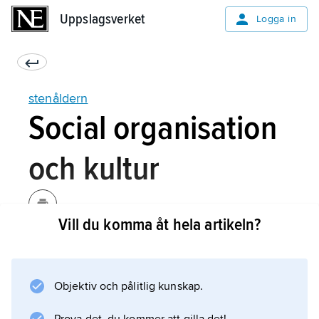
Uppslagsverket
Uppslagsverket
Logga in
stenåldern
Social organisation
och kultur
Vill du komma åt hela artikeln?
Det är knappast möjligt att kort sammanfatta
människans globala levnadsförhållanden
under denna mycket långa period. De
Objektiv och pålitlig kunskap.
slutsatser som kan dras av ibland ofullständiga
eller enahanda fyndmaterial är i sin tur