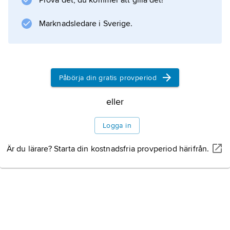
Prova det, du kommer att gilla det!
närmast ofrånkomligen produkter av en given
Marknadsledare i Sverige.
forsknings- eller kultursyn. I försöken att bilda
sig en uppfattning om stenålderns
levnadsmiljöer har
Påbörja din gratis provperiod
eller
Information om artikeln
Logga in
Är du lärare? Starta din kostnadsfria provperiod härifrån.