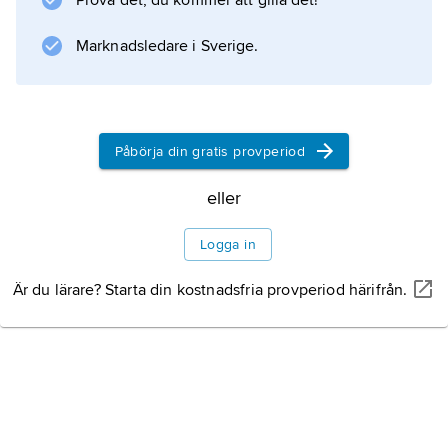
Prova det, du kommer att gilla det!
efter den
Marknadsledare i Sverige.
Information om artikeln
Påbörja din gratis provperiod
eller
Logga in
Är du lärare? Starta din kostnadsfria provperiod härifrån.