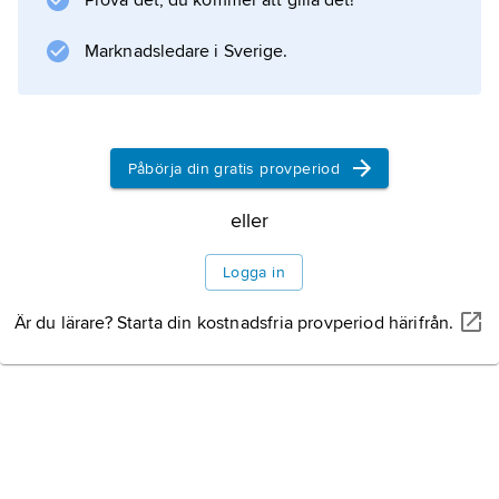
Prova det, du kommer att gilla det!
Marknadsledare i Sverige.
Påbörja din gratis provperiod
eller
Logga in
Är du lärare? Starta din kostnadsfria provperiod härifrån.