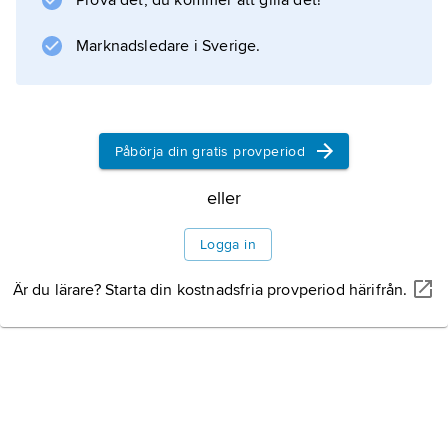
Prova det, du kommer att gilla det!
”Två kvinnor – en man” (1968), ”Slaktaren”
(1969) och ”Violette – giftmörderskan” (1978).
Marknadsledare i Sverige.
Information om artikeln
Påbörja din gratis provperiod
eller
Logga in
Är du lärare? Starta din kostnadsfria provperiod härifrån.