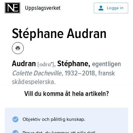
Uppslagsverket
Uppslagsverket
Logga in
Stéphane Audran
Audran
Stéphane,
,
egentligen
[odrɑ̃ʹ]
Colette Dacheville
,
1932–2018, fransk
skådespelerska.
Vill du komma åt hela artikeln?
Stéphane Audran filmdebuterade 1958 och
spelade sedan, främst i maken (1964–80)
Claude Chabrols
regi, kvinnor som bakom en kyligt elegant
Objektiv och pålitlig kunskap.
fasad dolt oanade känslostormar, till exempel i